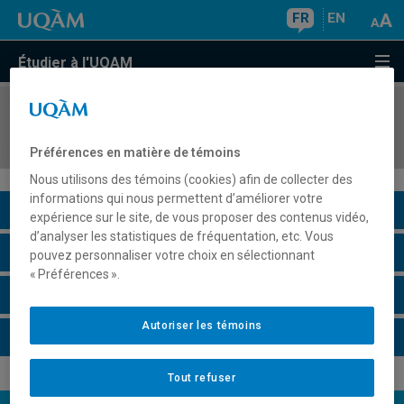
FR
EN
Étudier à l'UQAM
COURS
//
PHY3670
La maison saine : gestion des ressources
Préférences en matière de témoins
Nous utilisons des témoins (cookies) afin de collecter des
informations qui nous permettent d’améliorer votre
Description du cours
expérience sur le site, de vous proposer des contenus vidéo,
d’analyser les statistiques de fréquentation, etc. Vous
Horaire - Été 2026
pouvez personnaliser votre choix en sélectionnant
« Préférences ».
Horaire - Automne 2026
Autoriser les témoins
Horaire - Hiver 2027
Tout refuser