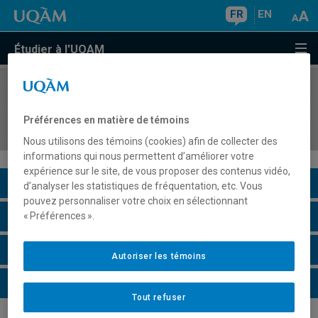
FR
EN
Étudier à l'UQAM
COURS
//
POL1800
Éléments de statistiques pour les sciences
Préférences en matière de témoins
humaines
Nous utilisons des témoins (cookies) afin de collecter des
informations qui nous permettent d’améliorer votre
expérience sur le site, de vous proposer des contenus vidéo,
Description du cours
d’analyser les statistiques de fréquentation, etc. Vous
pouvez personnaliser votre choix en sélectionnant
Horaire - Été 2026
« Préférences ».
Horaire - Automne 2026
Autoriser les témoins
Horaire - Hiver 2027
Tout refuser