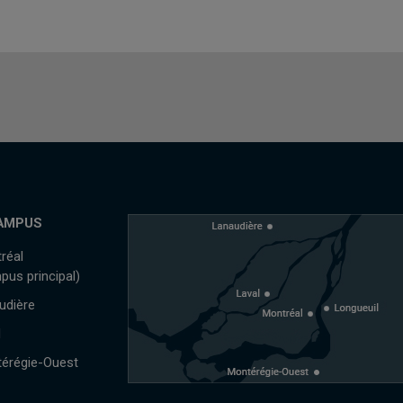
AMPUS
réal
pus principal)
udière
l
érégie-Ouest