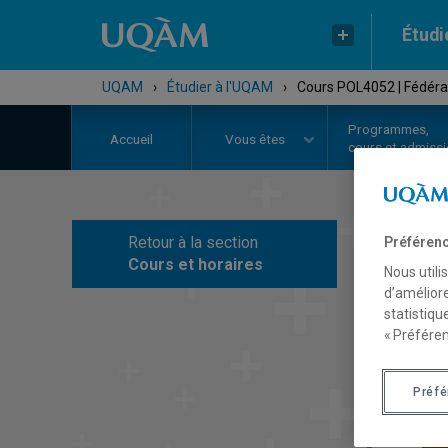
Étudi
UQAM
›
Étudier à l'UQAM
›
Cours POL4052 | Fédér
Programmes,
Accueil
Vous êtes
cours et admiss
Retour à la section
Préférenc
C
Cours et horaires
Nous utili
d’améliore
statistiqu
« Préféren
Préf