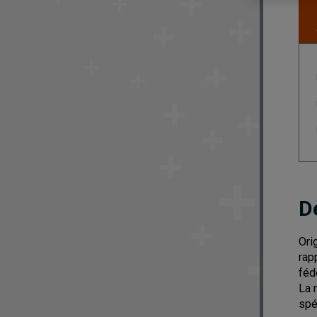
D
Ori
rap
féd
La 
spé