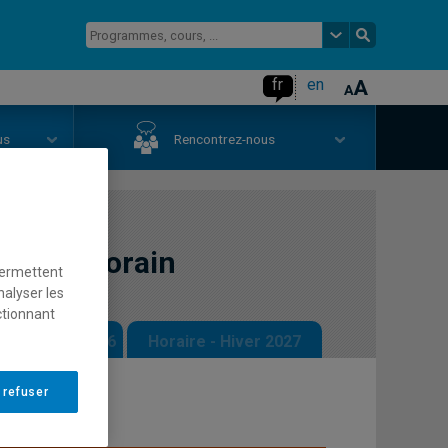
fr
en
us
Rencontrez-nous
contemporain
permettent
nalyser les
ctionnant
 - Automne 2026
Horaire - Hiver 2027
 refuser