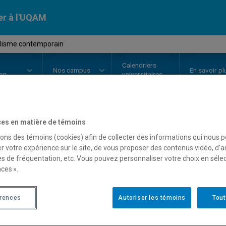
er à l'UQAM
alisme contemporain
Calendriers
Nos
campus
En savoir pl
ion
universitaires
es en matière de témoins
OURS
//
POL4052
-
Fédéralisme 
sons des témoins (cookies) afin de collecter des informations qui nous 
r votre expérience sur le site, de vous proposer des contenus vidéo, d’a
es de fréquentation, etc. Vous pouvez personnaliser votre choix en séle
ces ».
Description
Horaire - Été 2026
Horaire
érences
Autoriser les témoins
Tout