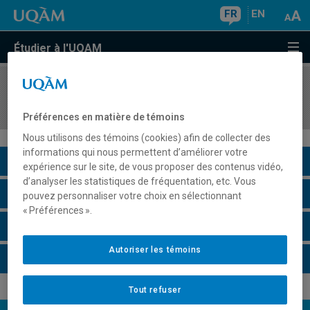
FR
EN
Étudier à l'UQAM
COURS
//
POL4220
Pensée politique: le XXe siècle
Préférences en matière de témoins
Nous utilisons des témoins (cookies) afin de collecter des
informations qui nous permettent d’améliorer votre
Description du cours
expérience sur le site, de vous proposer des contenus vidéo,
d’analyser les statistiques de fréquentation, etc. Vous
Horaire - Été 2026
pouvez personnaliser votre choix en sélectionnant
« Préférences ».
Horaire - Automne 2026
Autoriser les témoins
Horaire - Hiver 2027
Tout refuser