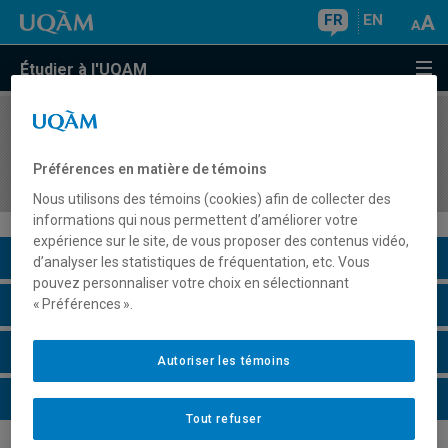
FR
EN
Étudier à l'UQAM
COURS
//
POL4701
Organismes décisionnels et centraux du
Préférences en matière de témoins
gouvernement
Nous utilisons des témoins (cookies) afin de collecter des
informations qui nous permettent d’améliorer votre
expérience sur le site, de vous proposer des contenus vidéo,
Description du cours
d’analyser les statistiques de fréquentation, etc. Vous
pouvez personnaliser votre choix en sélectionnant
Horaire - Été 2026
« Préférences ».
Horaire - Automne 2026
Autoriser les témoins
Horaire - Hiver 2027
Tout refuser