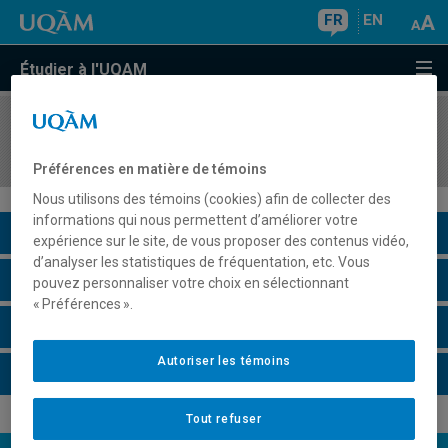
FR
EN
Étudier à l'UQAM
COURS
//
POL5091
Théories de l'État
Préférences en matière de témoins
Nous utilisons des témoins (cookies) afin de collecter des
informations qui nous permettent d’améliorer votre
Description du cours
expérience sur le site, de vous proposer des contenus vidéo,
d’analyser les statistiques de fréquentation, etc. Vous
Horaire - Été 2026
pouvez personnaliser votre choix en sélectionnant
« Préférences ».
Horaire - Automne 2026
Autoriser les témoins
Horaire - Hiver 2027
Tout refuser