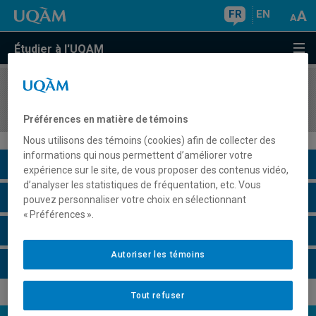
FR
EN
Étudier à l'UQAM
COURS
//
POL5730
Administrations publiques comparées
Préférences en matière de témoins
Nous utilisons des témoins (cookies) afin de collecter des
informations qui nous permettent d’améliorer votre
Description du cours
expérience sur le site, de vous proposer des contenus vidéo,
d’analyser les statistiques de fréquentation, etc. Vous
Horaire - Été 2026
pouvez personnaliser votre choix en sélectionnant
« Préférences ».
Horaire - Automne 2026
Autoriser les témoins
Horaire - Hiver 2027
Tout refuser