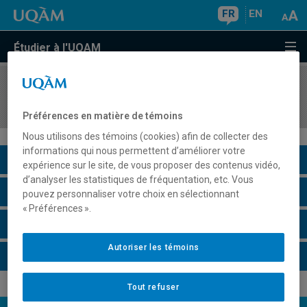
FR
EN
Étudier à l'UQAM
COURS
//
POL5915
Politique de l'énergie
Préférences en matière de témoins
Nous utilisons des témoins (cookies) afin de collecter des
informations qui nous permettent d’améliorer votre
Description du cours
expérience sur le site, de vous proposer des contenus vidéo,
d’analyser les statistiques de fréquentation, etc. Vous
Horaire - Été 2026
pouvez personnaliser votre choix en sélectionnant
« Préférences ».
Horaire - Automne 2026
Autoriser les témoins
Horaire - Hiver 2027
Tout refuser