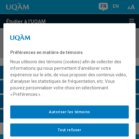
FR
EN
Étudier à l'UQAM
COURS
//
POL5915
Politique de l'énergie
Préférences en matière de témoins
Nous utilisons des témoins (cookies) afin de collecter des
informations qui nous permettent d’améliorer votre
Description du cours
expérience sur le site, de vous proposer des contenus vidéo,
d’analyser les statistiques de fréquentation, etc. Vous
Horaire - Été 2026
pouvez personnaliser votre choix en sélectionnant
« Préférences ».
Horaire - Automne 2026
Autoriser les témoins
Horaire - Hiver 2027
Tout refuser