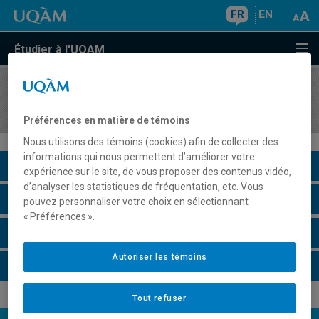
FR
EN
Étudier à l'UQAM
COURS
//
POL8102
Théories du politique
Préférences en matière de témoins
Nous utilisons des témoins (cookies) afin de collecter des
informations qui nous permettent d’améliorer votre
Description du cours
expérience sur le site, de vous proposer des contenus vidéo,
d’analyser les statistiques de fréquentation, etc. Vous
Horaire - Été 2026
pouvez personnaliser votre choix en sélectionnant
« Préférences ».
Horaire - Automne 2026
Autoriser les témoins
Horaire - Hiver 2027
Tout refuser