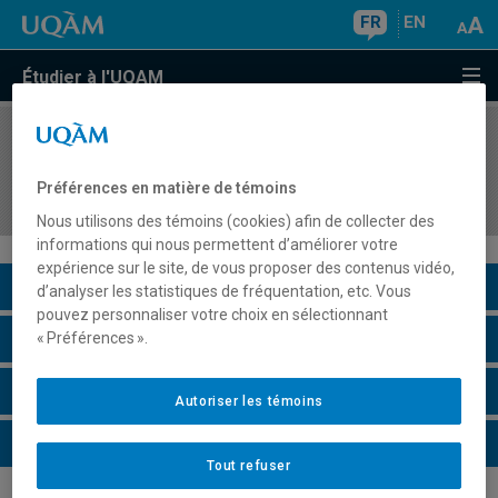
FR
EN
Étudier à l'UQAM
COURS
//
POL8107
Méthodes et approches en étude des pensées et
Préférences en matière de témoins
idées politiques
Nous utilisons des témoins (cookies) afin de collecter des
informations qui nous permettent d’améliorer votre
expérience sur le site, de vous proposer des contenus vidéo,
Description du cours
d’analyser les statistiques de fréquentation, etc. Vous
pouvez personnaliser votre choix en sélectionnant
Horaire - Été 2026
« Préférences ».
Horaire - Automne 2026
Autoriser les témoins
Horaire - Hiver 2027
Tout refuser