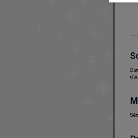
S
Dan
d'a
M
Sém