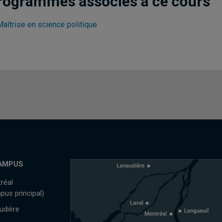
rogrammes associés à ce cours
aîtrise en science politique
AMPUS
réal
pus principal)
udière