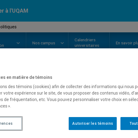
er à l'UQAM
olitiques
Calendriers
Nos
campus
En savoir pl
ion
universitaires
es en matière de témoins
OURS
//
POL8152
-
Idées politiqu
sons des témoins (cookies) afin de collecter des informations qui nous 
r votre expérience sur le site, de vous proposer des contenus vidéo, d’a
es de fréquentation, etc. Vous pouvez personnaliser votre choix en séle
Description
Horaire - Été 2026
Horaire
ces ».
érences
Autoriser les témoins
Tout