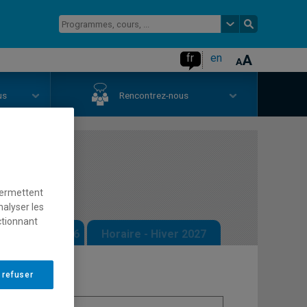
fr
en
us
Rencontrez-nous
es
permettent
nalyser les
ctionnant
 - Automne 2026
Horaire - Hiver 2027
 refuser