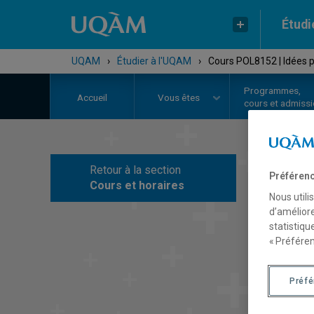
Étudi
UQAM
›
Étudier à l'UQAM
›
Cours POL8152 | Idées p
Programmes,
Accueil
Vous êtes
cours et admiss
Retour à la section
Préférenc
C
Cours et horaires
Nous utili
d’améliore
statistiqu
« Préféren
Préf