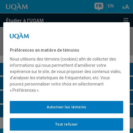
FR
EN
Étudier à l'UQAM
COURS
//
POL8180
Théories et pratiques de l'État
Préférences en matière de témoins
Nous utilisons des témoins (cookies) afin de collecter des
informations qui nous permettent d’améliorer votre
Description du cours
expérience sur le site, de vous proposer des contenus vidéo,
d’analyser les statistiques de fréquentation, etc. Vous
Horaire - Été 2026
pouvez personnaliser votre choix en sélectionnant
« Préférences ».
Horaire - Automne 2026
Autoriser les témoins
Horaire - Hiver 2027
Tout refuser