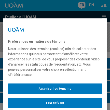
FR
EN
Étudier à l'UQAM
COURS
//
POL8212
Questions politiques québécoises et
Préférences en matière de témoins
canadiennes : synthèse et perspective
Nous utilisons des témoins (cookies) afin de collecter des
informations qui nous permettent d’améliorer votre
expérience sur le site, de vous proposer des contenus vidéo,
Description du cours
d’analyser les statistiques de fréquentation, etc. Vous
pouvez personnaliser votre choix en sélectionnant
Horaire - Été 2026
« Préférences ».
Horaire - Automne 2026
Autoriser les témoins
Horaire - Hiver 2027
Tout refuser