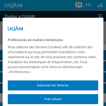
FR
EN
Étudier à l'UQAM
COURS
//
POL8246
Vie politique aux États-Unis
Préférences en matière de témoins
Nous utilisons des témoins (cookies) afin de collecter des
informations qui nous permettent d’améliorer votre
Description du cours
expérience sur le site, de vous proposer des contenus vidéo,
d’analyser les statistiques de fréquentation, etc. Vous
Horaire - Été 2026
pouvez personnaliser votre choix en sélectionnant
« Préférences ».
Horaire - Automne 2026
Autoriser les témoins
Horaire - Hiver 2027
Tout refuser