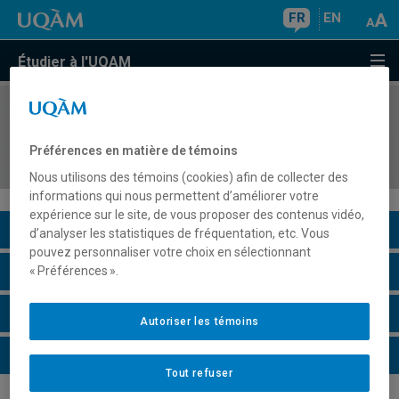
FR
EN
Étudier à l'UQAM
COURS
//
POL8272
Analyse critique des dynamiques politiques des
Préférences en matière de témoins
sociétés arabes
Nous utilisons des témoins (cookies) afin de collecter des
informations qui nous permettent d’améliorer votre
expérience sur le site, de vous proposer des contenus vidéo,
Description du cours
d’analyser les statistiques de fréquentation, etc. Vous
pouvez personnaliser votre choix en sélectionnant
Horaire - Été 2026
« Préférences ».
Horaire - Automne 2026
Autoriser les témoins
Horaire - Hiver 2027
Tout refuser