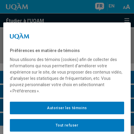
FR
EN
Étudier à l'UQAM
COURS
//
POL8272
Analyse critique des dynamiques politiques des
Préférences en matière de témoins
sociétés arabes
Nous utilisons des témoins (cookies) afin de collecter des
informations qui nous permettent d’améliorer votre
expérience sur le site, de vous proposer des contenus vidéo,
Description du cours
d’analyser les statistiques de fréquentation, etc. Vous
pouvez personnaliser votre choix en sélectionnant
Horaire - Été 2026
« Préférences ».
Horaire - Automne 2026
Autoriser les témoins
Horaire - Hiver 2027
Tout refuser