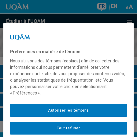
FR
EN
Étudier à l'UQAM
COURS
//
POL8287
La communication politique : théories et enjeux
Préférences en matière de témoins
Nous utilisons des témoins (cookies) afin de collecter des
informations qui nous permettent d’améliorer votre
Description du cours
expérience sur le site, de vous proposer des contenus vidéo,
d’analyser les statistiques de fréquentation, etc. Vous
Horaire - Été 2026
pouvez personnaliser votre choix en sélectionnant
« Préférences ».
Horaire - Automne 2026
Autoriser les témoins
Horaire - Hiver 2027
Tout refuser