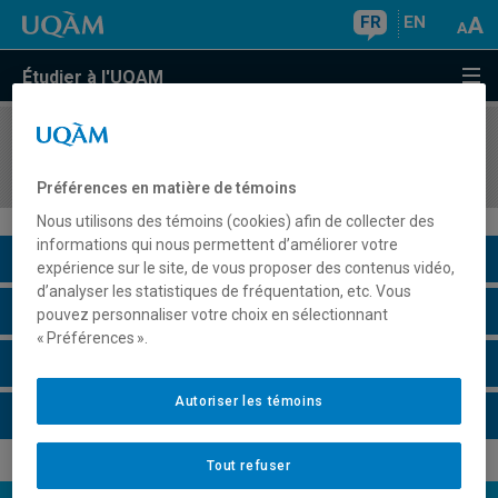
FR
EN
Étudier à l'UQAM
COURS
//
POL8303
Théories des relations internationales
Préférences en matière de témoins
Nous utilisons des témoins (cookies) afin de collecter des
informations qui nous permettent d’améliorer votre
Description du cours
expérience sur le site, de vous proposer des contenus vidéo,
d’analyser les statistiques de fréquentation, etc. Vous
Horaire - Été 2026
pouvez personnaliser votre choix en sélectionnant
« Préférences ».
Horaire - Automne 2026
Autoriser les témoins
Horaire - Hiver 2027
Tout refuser