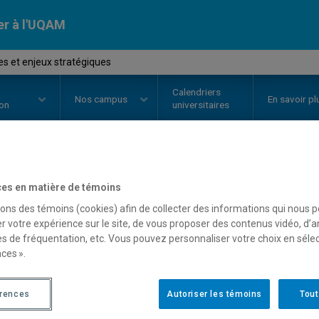
er à l'UQAM
s et enjeux stratégiques
Calendriers
Nos
campus
En savoir pl
ion
universitaires
OURS
//
POL8333
-
Théories et e
es en matière de témoins
sons des témoins (cookies) afin de collecter des informations qui nous 
r votre expérience sur le site, de vous proposer des contenus vidéo, d’a
es de fréquentation, etc. Vous pouvez personnaliser votre choix en séle
Description
Horaire - Été 2026
Horaire
ces ».
érences
Autoriser les témoins
Tout