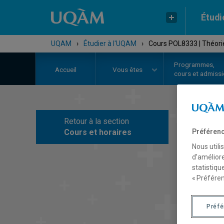
Étudi
UQAM
›
Étudier à l'UQAM
›
Cours POL8333 | Théorie
Programmes,
Accueil
Vous êtes
cours et admiss
Retour à la section
C
Cours et horaires
Préférenc
Nous utili
d’améliore
statistiqu
« Préféren
Préf