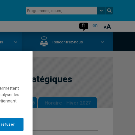
fr
en
us
Rencontrez-nous
njeux stratégiques
permettent
nalyser les
ctionnant
 - Automne 2026
Horaire - Hiver 2027
 refuser