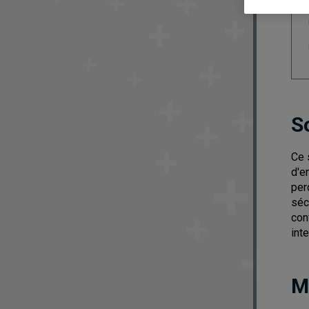
S
Ce 
d'e
per
séc
con
int
M