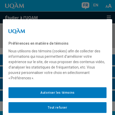
FR
EN
Étudier à l'UQAM
COURS
//
POL8412
Politique extérieure des États-Unis
Préférences en matière de témoins
Nous utilisons des témoins (cookies) afin de collecter des
informations qui nous permettent d’améliorer votre
Description du cours
expérience sur le site, de vous proposer des contenus vidéo,
d’analyser les statistiques de fréquentation, etc. Vous
Horaire - Été 2026
pouvez personnaliser votre choix en sélectionnant
« Préférences ».
Horaire - Automne 2026
Autoriser les témoins
Horaire - Hiver 2027
Tout refuser