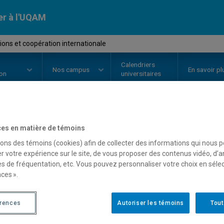
er à l'UQAM
ions et coopération internationale
Calendriers
Nos
campus
En savoir pl
ion
universitaires
OURS
//
POL8521
-
Institutions e
es en matière de témoins
sons des témoins (cookies) afin de collecter des informations qui nous 
internationale
r votre expérience sur le site, de vous proposer des contenus vidéo, d’a
es de fréquentation, etc. Vous pouvez personnaliser votre choix en séle
ces ».
Description
Horaire - Été 2026
Horaire
érences
Autoriser les témoins
Tout