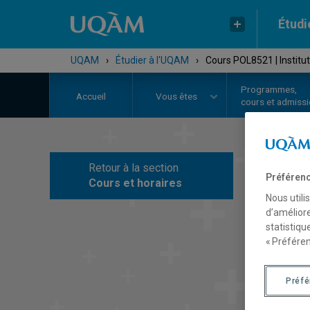
Étudi
UQAM
›
Étudier à l'UQAM
›
Cours POL8521 | Institut
Programmes,
Accueil
Vous êtes
cours et admiss
Retour à la section
C
Préférenc
Cours et horaires
Nous utili
d’améliore
statistiqu
« Préféren
Préf