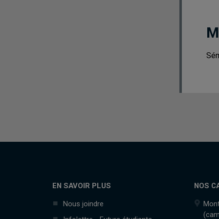
M
Sém
EN SAVOIR PLUS
NOS C
Nous joindre
Mont
(cam