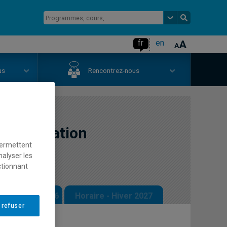
fr
en
us
Rencontrez-nous
t coopération
permettent
nalyser les
ctionnant
 - Automne 2026
Horaire - Hiver 2027
 refuser