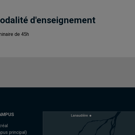
odalité d'enseignement
inaire de 45h
AMPUS
réal
pus principal)