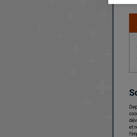
S
Dep
coo
dév
et 
l'i