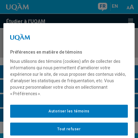
FR
EN
Étudier à l'UQAM
COURS
//
POL8701
Analyse des politiques et ressources publiques
Préférences en matière de témoins
Nous utilisons des témoins (cookies) afin de collecter des
informations qui nous permettent d’améliorer votre
Description du cours
expérience sur le site, de vous proposer des contenus vidéo,
d’analyser les statistiques de fréquentation, etc. Vous
Horaire - Été 2026
pouvez personnaliser votre choix en sélectionnant
« Préférences ».
Horaire - Automne 2026
Autoriser les témoins
Horaire - Hiver 2027
Tout refuser