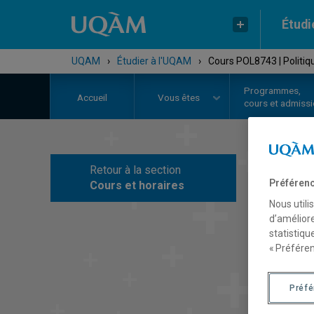
Étudi
UQAM
›
Étudier à l'UQAM
›
Cours POL8743 | Politiq
Programmes,
Accueil
Vous êtes
cours et admiss
Retour à la section
C
Préférenc
Cours et horaires
Nous utili
d’améliore
statistiqu
« Préféren
Préf