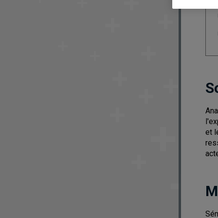
S
Ana
l'e
et 
res
act
M
Sém