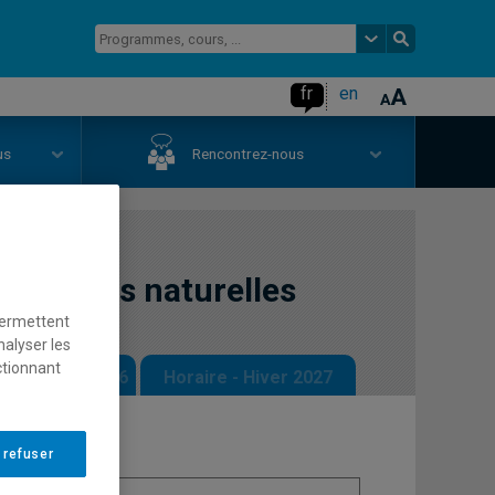
fr
en
us
Rencontrez-nous
essources naturelles
permettent
nalyser les
ctionnant
 - Automne 2026
Horaire - Hiver 2027
 refuser