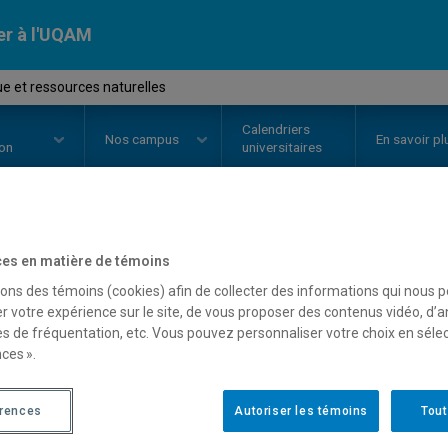
er à l'UQAM
ue et ressources naturelles
Calendriers
Nos
campus
En savoir pl
ion
universitaires
OURS
//
POL8743
-
Politique et r
es en matière de témoins
sons des témoins (cookies) afin de collecter des informations qui nous 
r votre expérience sur le site, de vous proposer des contenus vidéo, d’a
es de fréquentation, etc. Vous pouvez personnaliser votre choix en séle
Description
Horaire - Été 2026
Horaire
ces ».
érences
Autoriser les témoins
Tout