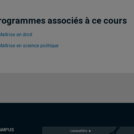
rogrammes associés à ce cours
aîtrise en droit
aîtrise en science politique
AMPUS