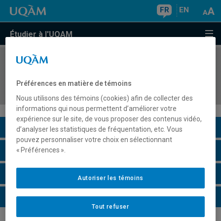
FR
EN
Étudier à l'UQAM
COURS
//
POL8750
Gouverner la santé : acteurs, pouvoir et
Préférences en matière de témoins
politiques
Nous utilisons des témoins (cookies) afin de collecter des
informations qui nous permettent d’améliorer votre
expérience sur le site, de vous proposer des contenus vidéo,
Description du cours
d’analyser les statistiques de fréquentation, etc. Vous
pouvez personnaliser votre choix en sélectionnant
Horaire - Été 2026
« Préférences ».
Horaire - Automne 2026
Autoriser les témoins
Horaire - Hiver 2027
Tout refuser