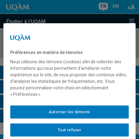
FR
EN
Étudier à l'UQAM
COURS
//
PSY4071
Processus cognitifs
Préférences en matière de témoins
Nous utilisons des témoins (cookies) afin de collecter des
informations qui nous permettent d’améliorer votre
Description du cours
expérience sur le site, de vous proposer des contenus vidéo,
d’analyser les statistiques de fréquentation, etc. Vous
Horaire - Été 2026
pouvez personnaliser votre choix en sélectionnant
« Préférences ».
Horaire - Automne 2026
Autoriser les témoins
Horaire - Hiver 2027
Tout refuser