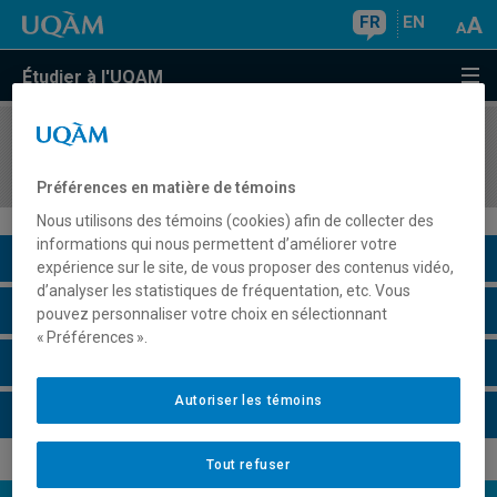
FR
EN
Étudier à l'UQAM
COURS
//
PSY4160
Psychologie, culture et ethnicité
Préférences en matière de témoins
Nous utilisons des témoins (cookies) afin de collecter des
informations qui nous permettent d’améliorer votre
Description du cours
expérience sur le site, de vous proposer des contenus vidéo,
d’analyser les statistiques de fréquentation, etc. Vous
Horaire - Été 2026
pouvez personnaliser votre choix en sélectionnant
« Préférences ».
Horaire - Automne 2026
Autoriser les témoins
Horaire - Hiver 2027
Tout refuser