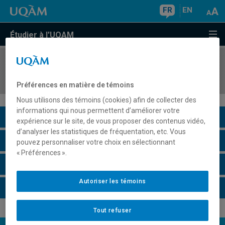
FR
EN
Étudier à l'UQAM
COURS
//
PSY4171
Psychologie communautaire
Préférences en matière de témoins
Nous utilisons des témoins (cookies) afin de collecter des
informations qui nous permettent d’améliorer votre
Description du cours
expérience sur le site, de vous proposer des contenus vidéo,
d’analyser les statistiques de fréquentation, etc. Vous
Horaire - Été 2026
pouvez personnaliser votre choix en sélectionnant
« Préférences ».
Horaire - Automne 2026
Autoriser les témoins
Horaire - Hiver 2027
Tout refuser