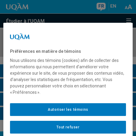
FR
EN
Étudier à l'UQAM
COURS
//
PSY4182
Psychologie cognitive et comportementale
Préférences en matière de témoins
Nous utilisons des témoins (cookies) afin de collecter des
informations qui nous permettent d’améliorer votre
Description du cours
expérience sur le site, de vous proposer des contenus vidéo,
d’analyser les statistiques de fréquentation, etc. Vous
Horaire - Été 2026
pouvez personnaliser votre choix en sélectionnant
« Préférences ».
Horaire - Automne 2026
Autoriser les témoins
Horaire - Hiver 2027
Tout refuser