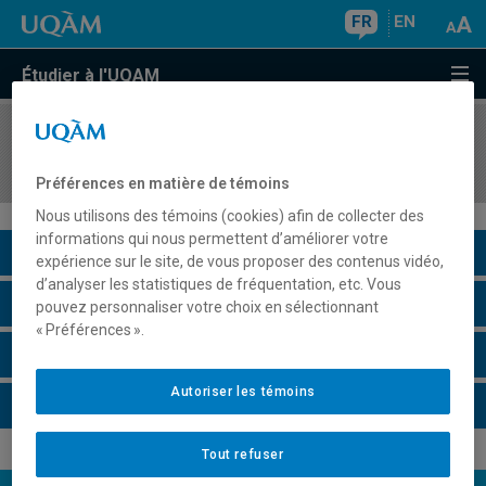
FR
EN
Étudier à l'UQAM
COURS
//
PSY4701
Psychologie clinique
Préférences en matière de témoins
Nous utilisons des témoins (cookies) afin de collecter des
informations qui nous permettent d’améliorer votre
Description du cours
expérience sur le site, de vous proposer des contenus vidéo,
d’analyser les statistiques de fréquentation, etc. Vous
Horaire - Été 2026
pouvez personnaliser votre choix en sélectionnant
« Préférences ».
Horaire - Automne 2026
Autoriser les témoins
Horaire - Hiver 2027
Tout refuser