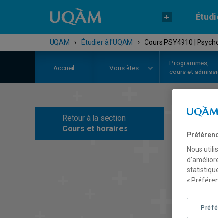
Étudi
UQAM
›
Étudier à l'UQAM
›
Cours PSY4910 | Psycho
Programmes,
Accueil
Vous êtes
cours et admiss
Retour à la section
C
Cours et horaires
Préférenc
Nous utili
d’améliore
statistiqu
« Préféren
Préf