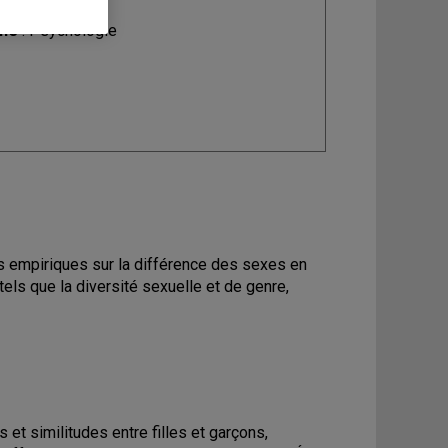
ine
: Psychologie
es empiriques sur la différence des sexes en
els que la diversité sexuelle et de genre,
t similitudes entre filles et garçons,