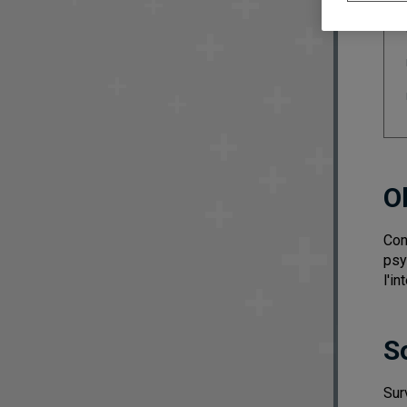
O
Con
psy
l'i
S
Sur