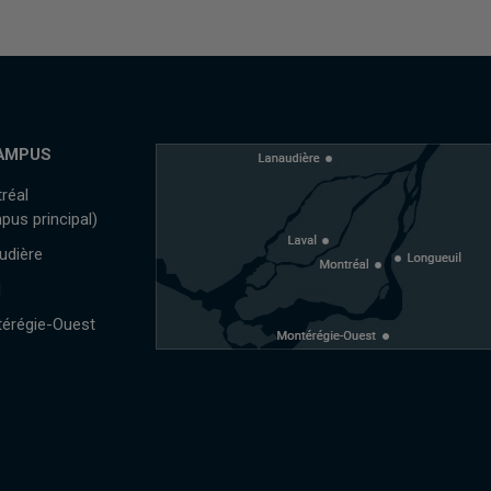
AMPUS
réal
pus principal)
udière
l
érégie-Ouest