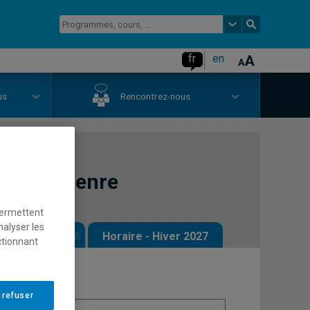
fr
en
us
Rencontrez-nous
sexe et genre
permettent
nalyser les
 - Automne 2026
Horaire - Hiver 2027
ctionnant
 refuser