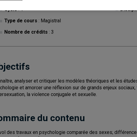
Cycle
: 1
Discipl
Type de cours
: Magistral
Nombre de crédits
: 3
bjectifs
naître, analyser et critiquer les modèles théoriques et les étud
chologie et amorcer une réflexion sur de grands enjeux sociaux, t
ntersexuation, la violence conjugale et sexuelle.
ommaire du contenu
vol des travaux en psychologie comparée des sexes; différences e