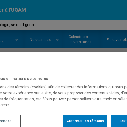
er à l'UQAM
logie, sexe et genre
Calendriers
Nos
campus
En savoir pl
ion
universitaires
OURS
//
PSY4910
-
Psychologie, 
es en matière de témoins
sons des témoins (cookies) afin de collecter des informations qui nous 
r votre expérience sur le site, de vous proposer des contenus vidéo, d’a
Description
Horaire - Été 2026
Horaire
es de fréquentation, etc. Vous pouvez personnaliser votre choix en séle
ces ».
érences
Autoriser les témoins
Tout