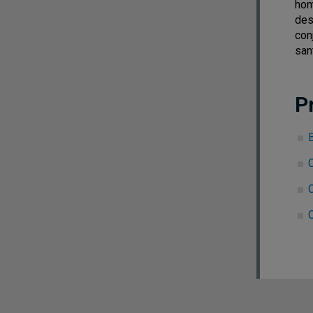
hom
des
con
san
P
C
C