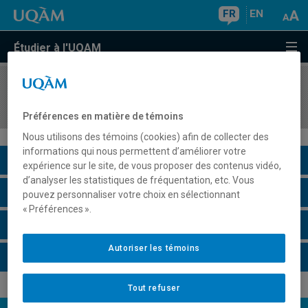
FR
EN
Étudier à l'UQAM
COURS
//
PSY5510
Psychopharmacologie
Préférences en matière de témoins
Nous utilisons des témoins (cookies) afin de collecter des
informations qui nous permettent d’améliorer votre
Description du cours
expérience sur le site, de vous proposer des contenus vidéo,
d’analyser les statistiques de fréquentation, etc. Vous
Horaire - Été 2026
pouvez personnaliser votre choix en sélectionnant
« Préférences ».
Horaire - Automne 2026
Autoriser les témoins
Horaire - Hiver 2027
Tout refuser