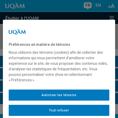
FR
EN
Étudier à l'UQAM
COURS
//
PSY7104
Méthodes d'observation directe et indirecte
Préférences en matière de témoins
Nous utilisons des témoins (cookies) afin de collecter des
informations qui nous permettent d’améliorer votre
Description du cours
expérience sur le site, de vous proposer des contenus vidéo,
d’analyser les statistiques de fréquentation, etc. Vous
Horaire - Été 2026
pouvez personnaliser votre choix en sélectionnant
« Préférences ».
Horaire - Automne 2026
Autoriser les témoins
Horaire - Hiver 2027
Tout refuser