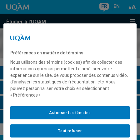
FR
EN
Étudier à l'UQAM
COURS
//
PSY7105
Techniques d'analyse quantitative de données II
Préférences en matière de témoins
Nous utilisons des témoins (cookies) afin de collecter des
informations qui nous permettent d’améliorer votre
Description du cours
expérience sur le site, de vous proposer des contenus vidéo,
d’analyser les statistiques de fréquentation, etc. Vous
Horaire - Été 2026
pouvez personnaliser votre choix en sélectionnant
« Préférences ».
Horaire - Automne 2026
Autoriser les témoins
Horaire - Hiver 2027
Tout refuser