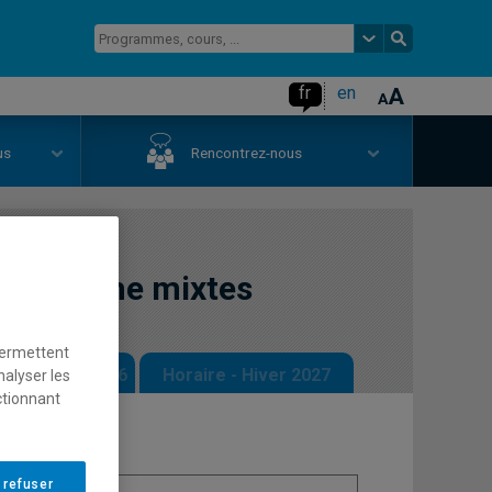
fr
en
us
Rencontrez-nous
recherche mixtes
permettent
 - Automne 2026
Horaire - Hiver 2027
nalyser les
ctionnant
 refuser