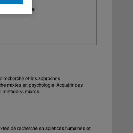
ine
: Psychologie
de recherche et les approches
che mixtes en psychologie. Acquérir des
es méthodes mixtes.
ixtes de recherche en sciences humaines et