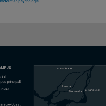
Doctorat en psychologie
AMPUS
réal
pus principal)
udière
l
érégie-Ouest