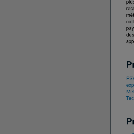
plu
rec
mét
col
psy
des
app
P
PSY
exp
Mét
Tec
P