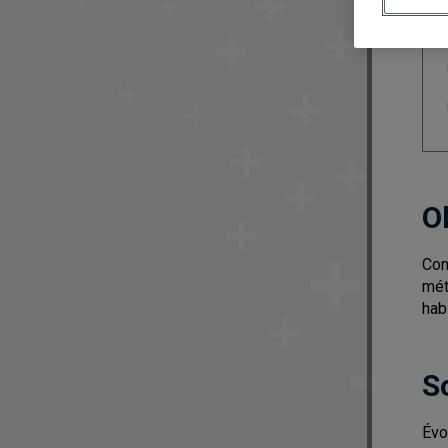
O
Com
mét
hab
S
Évo