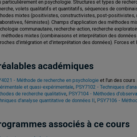
s particulièrement en psychologie. Structures et types de rech
herche, volets qualitatifs et quantitatifs, séquences de combin
hodes mixtes (positivistes, constructivistes, post-positivistes, 
laboratives, féministes). Champs d'application des méthodes mixt
chologie communautaire, recherche-action, recherche exploratoir
 méthodes mixtes (combinaisons et interprétation des données i
roches d'intégration et d'interprétation des données). Forces e
réalables académiques
4021 - Méthode de recherche en psychologie
et l'un des cours 
érimentale et quasi-expérimentale
,
PSY7102 - Techniques d'anal
hodes de recherche qualitative
,
PSY7104 - Méthodes d'observati
hniques d'analyse quantitative de données II
,
PSY7106 - Méthode
rogrammes associés à ce cours