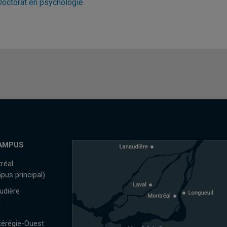
Doctorat en psychologie
AMPUS
réal
pus principal)
udière
l
érégie-Ouest