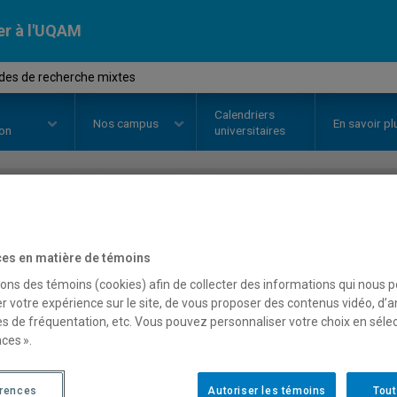
er à l'UQAM
des de recherche mixtes
Calendriers
Nos
campus
En savoir pl
ion
universitaires
OURS
//
PSY7108
-
Méthodes de 
es en matière de témoins
sons des témoins (cookies) afin de collecter des informations qui nous 
Description
Horaire - Été 2026
Horaire
r votre expérience sur le site, de vous proposer des contenus vidéo, d’a
es de fréquentation, etc. Vous pouvez personnaliser votre choix en séle
ces ».
érences
Autoriser les témoins
Tout