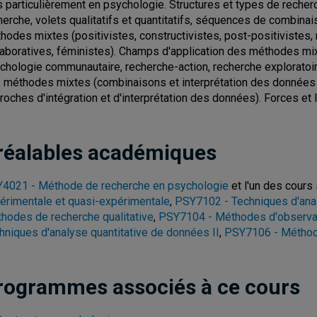
s particulièrement en psychologie. Structures et types de rech
herche, volets qualitatifs et quantitatifs, séquences de combin
hodes mixtes (positivistes, constructivistes, post-positivistes, 
laboratives, féministes). Champs d'application des méthodes mixt
chologie communautaire, recherche-action, recherche exploratoir
 méthodes mixtes (combinaisons et interprétation des données i
roches d'intégration et d'interprétation des données). Forces e
réalables académiques
4021 - Méthode de recherche en psychologie
et l'un des cours 
érimentale et quasi-expérimentale
,
PSY7102 - Techniques d'anal
hodes de recherche qualitative
,
PSY7104 - Méthodes d'observati
hniques d'analyse quantitative de données II
,
PSY7106 - Méthode
rogrammes associés à ce cours