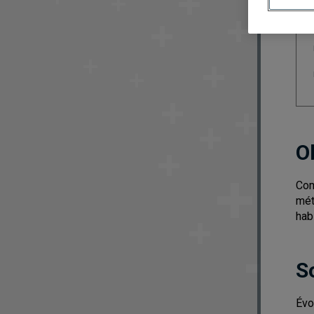
O
Com
mét
hab
S
Évo