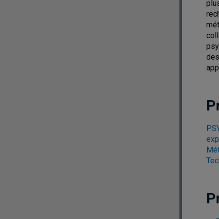
plu
rec
mét
col
psy
des
app
P
PSY
exp
Mét
Tec
P