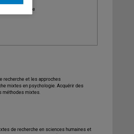
ine
: Psychologie
de recherche et les approches
che mixtes en psychologie. Acquérir des
es méthodes mixtes.
ixtes de recherche en sciences humaines et