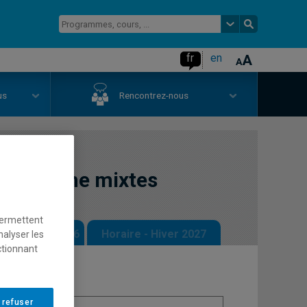
fr
en
us
Rencontrez-nous
recherche mixtes
permettent
 - Automne 2026
Horaire - Hiver 2027
nalyser les
ctionnant
 refuser