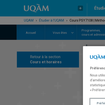
Étudi
UQAM
›
Étudier à l'UQAM
›
Cours PSY7108 | Métho
Programmes,
Accueil
Vous êtes
cours et admiss
Retour à la section
C
Cours et horaires
Préférenc
Nous utili
d’améliore
statistiqu
« Préféren
Préf