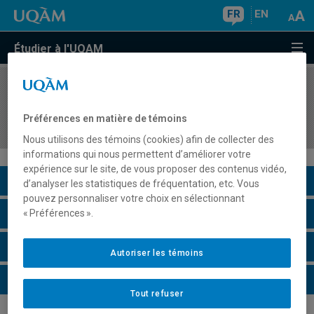
FR
EN
Étudier à l'UQAM
COURS
//
PSY7123
Séminaire sectoriel:
Préférences en matière de témoins
neuropsychologie/biopsychologie
Nous utilisons des témoins (cookies) afin de collecter des
informations qui nous permettent d’améliorer votre
expérience sur le site, de vous proposer des contenus vidéo,
Description du cours
d’analyser les statistiques de fréquentation, etc. Vous
pouvez personnaliser votre choix en sélectionnant
Horaire - Été 2026
« Préférences ».
Horaire - Automne 2026
Autoriser les témoins
Horaire - Hiver 2027
Tout refuser