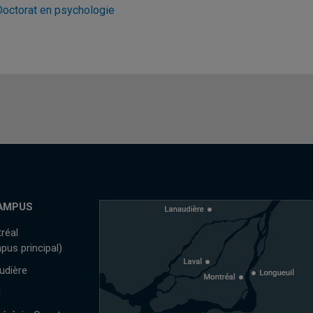
Doctorat en psychologie
AMPUS
réal
pus principal)
udière
l