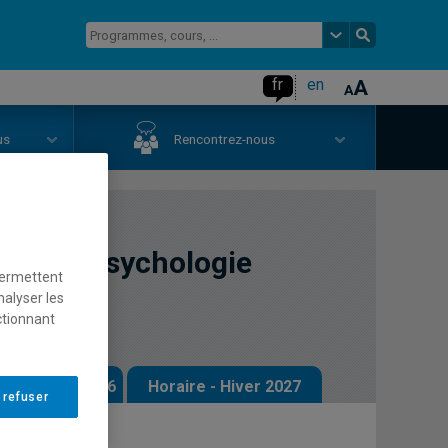
fr
en
us
Rencontrez-nous
toriel: psychologie
permettent
nalyser les
ctionnant
 - Automne 2026
Horaire - Hiver 2027
 refuser