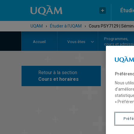
Étudi
UQAM
›
Étudier à l'UQAM
›
Cours PSY7129 | Sémina
Programmes,
Accueil
Vous êtes
cours et admiss
Retour à la section
Préférenc
C
Cours et horaires
Nous utili
d’améliore
statistiqu
« Préféren
Préf