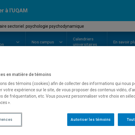
er à l'UQAM
ire sectoriel: psychologie psychodynamique
Calendriers
Nos
campus
En savoir pl
ion
universitaires
es en matière de témoins
OURS
//
PSY7129
-
Séminaire sec
sons des témoins (cookies) afin de collecter des informations qui nous 
psychodynamique
r votre expérience sur le site, de vous proposer des contenus vidéo, d’a
es de fréquentation, etc. Vous pouvez personnaliser votre choix en séle
ces ».
Description
Horaire - Été 2026
Horaire
érences
Autoriser les témoins
Tout