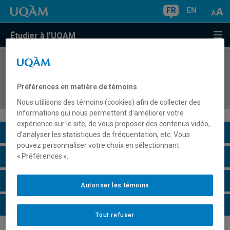
FR
EN
Étudier à l'UQAM
COURS
//
PSY7129
Séminaire sectoriel: psychologie
Préférences en matière de témoins
psychodynamique
Nous utilisons des témoins (cookies) afin de collecter des
informations qui nous permettent d’améliorer votre
expérience sur le site, de vous proposer des contenus vidéo,
Description du cours
d’analyser les statistiques de fréquentation, etc. Vous
pouvez personnaliser votre choix en sélectionnant
Horaire - Été 2026
« Préférences ».
Horaire - Automne 2026
Autoriser les témoins
Horaire - Hiver 2027
Tout refuser