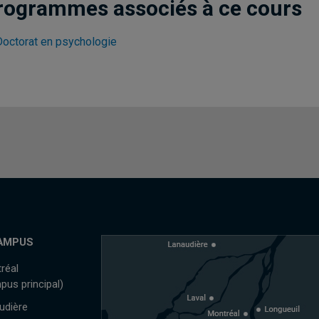
rogrammes associés à ce cours
Doctorat en psychologie
AMPUS
réal
pus principal)
udière