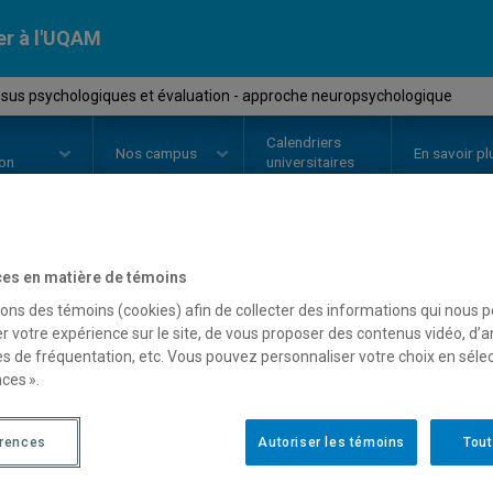
er à l'UQAM
sus psychologiques et évaluation - approche neuropsychologique
Calendriers
Nos
campus
En savoir pl
ion
universitaires
es en matière de témoins
OURS
//
PSY7131
-
Processus psy
sons des témoins (cookies) afin de collecter des informations qui nous 
évaluation - approche n
r votre expérience sur le site, de vous proposer des contenus vidéo, d’a
es de fréquentation, etc. Vous pouvez personnaliser votre choix en séle
ces ».
Description
Horaire - Été 2026
Horaire
érences
Autoriser les témoins
Tout