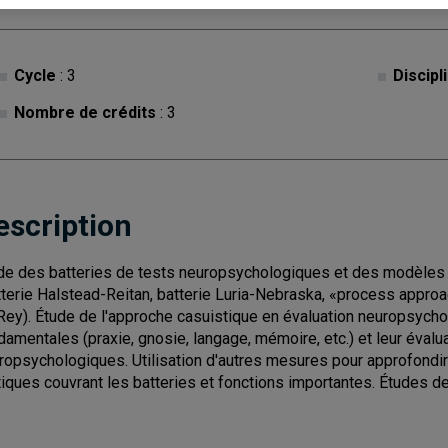
Cycle
: 3
Discipl
Nombre de crédits
: 3
escription
de des batteries de tests neuropsychologiques et des modèles 
tterie Halstead-Reitan, batterie Luria-Nebraska, «process appr
Rey). Étude de l'approche casuistique en évaluation neuropsych
damentales (praxie, gnosie, langage, mémoire, etc.) et leur évalua
ropsychologiques. Utilisation d'autres mesures pour approfondir l
tiques couvrant les batteries et fonctions importantes. Études de