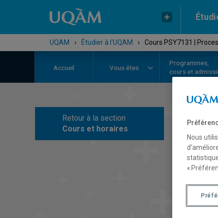
Étudi
UQAM
›
Étudier à l'UQAM
›
Cours PSY7131 | Proces
Programmes,
Accueil
Vous êtes
cours et admiss
Retour à la section
Préférenc
C
Cours et horaires
Nous utili
d’améliore
statistiqu
« Préféren
Préf