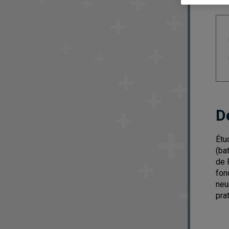
D
Étu
(ba
de 
fon
neu
pra