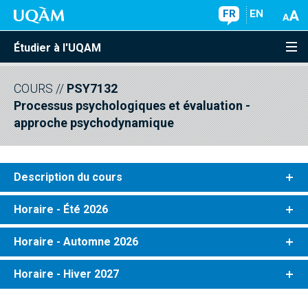
FR
EN
Étudier à l'UQAM
COURS
//
PSY7132
Processus psychologiques et évaluation -
approche psychodynamique
Description du cours
Horaire - Été 2026
Horaire - Automne 2026
Horaire - Hiver 2027