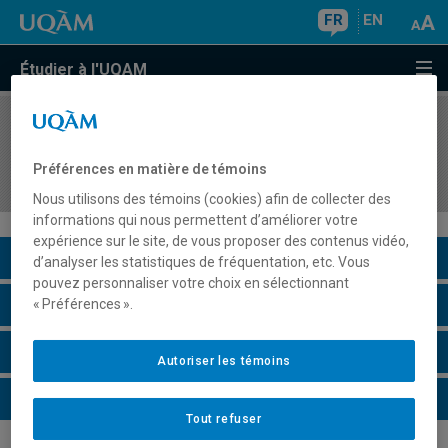
FR
EN
Étudier à l'UQAM
COURS
//
PSY7163
Approches psychosociale et communautaire à
Préférences en matière de témoins
l'intervention
Nous utilisons des témoins (cookies) afin de collecter des
informations qui nous permettent d’améliorer votre
expérience sur le site, de vous proposer des contenus vidéo,
Description du cours
d’analyser les statistiques de fréquentation, etc. Vous
pouvez personnaliser votre choix en sélectionnant
Horaire - Été 2026
« Préférences ».
Horaire - Automne 2026
Autoriser les témoins
Horaire - Hiver 2027
Tout refuser