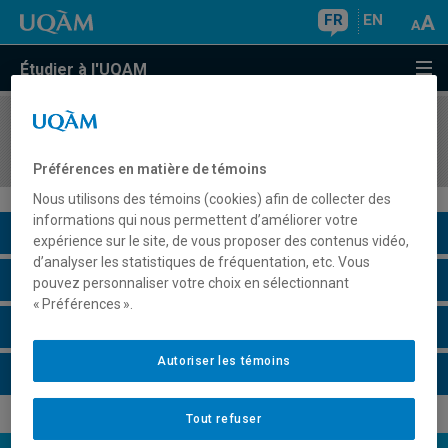
FR
EN
Étudier à l'UQAM
COURS
//
PSY7164
Approches développementales à l'intervention
Préférences en matière de témoins
Nous utilisons des témoins (cookies) afin de collecter des
informations qui nous permettent d’améliorer votre
Description du cours
expérience sur le site, de vous proposer des contenus vidéo,
d’analyser les statistiques de fréquentation, etc. Vous
Horaire - Été 2026
pouvez personnaliser votre choix en sélectionnant
« Préférences ».
Horaire - Automne 2026
Autoriser les témoins
Horaire - Hiver 2027
Tout refuser