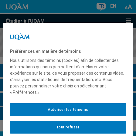
FR
EN
Étudier à l'UQAM
COURS
//
PSY8412
Déontologie en psychologie
Préférences en matière de témoins
Nous utilisons des témoins (cookies) afin de collecter des
informations qui nous permettent d’améliorer votre
Description du cours
expérience sur le site, de vous proposer des contenus vidéo,
d’analyser les statistiques de fréquentation, etc. Vous
Horaire - Été 2026
pouvez personnaliser votre choix en sélectionnant
« Préférences ».
Horaire - Automne 2026
Autoriser les témoins
Horaire - Hiver 2027
Tout refuser