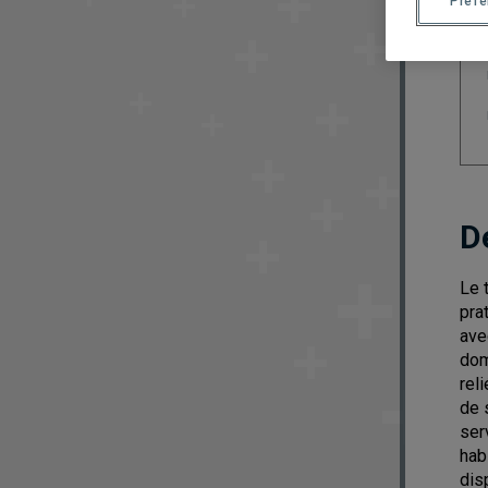
Préf
D
Le 
pra
ave
dom
rel
de 
ser
hab
dis