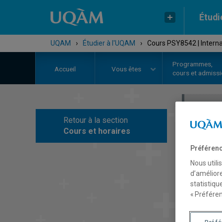
Étudi
UQAM
›
Étudier à l'UQAM
›
Cours PSY8542 | Internat
Programmes,
Accueil
Vous êtes
cours et admiss
Retour à la section
C
Cours et horaires
Préférenc
Nous utili
d’améliore
statistiqu
« Préféren