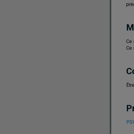
pré
M
Ce 
Ce 
C
Êtr
P
PSY