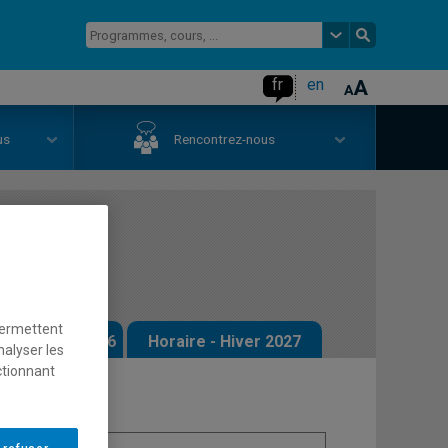
fr
en
us
Rencontrez-nous
permettent
 - Automne 2026
Horaire - Hiver 2027
nalyser les
ctionnant