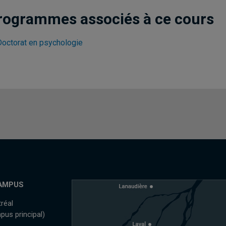
rogrammes associés à ce cours
Doctorat en psychologie
AMPUS
réal
pus principal)