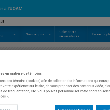
er à l'UQAM
 II
Calendriers
Nos
campus
En savoir pl
ion
universitaires
OURS
//
PSY8542
-
Internat II
es en matière de témoins
sons des témoins (cookies) afin de collecter des informations qui nous 
Description
Horaire - Été 2026
Horaire
r votre expérience sur le site, de vous proposer des contenus vidéo, d’a
es de fréquentation, etc. Vous pouvez personnaliser votre choix en séle
ces ».