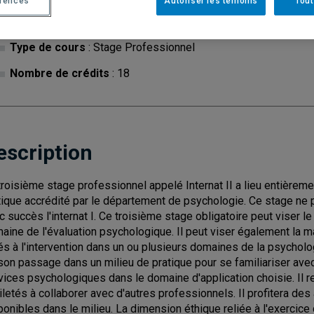
érences
Autoriser les témoins
Tout
Cycle
: 3
Discipl
Type de cours
: Stage Professionnel
Nombre de crédits
: 18
escription
troisième stage professionnel appelé Internat II a lieu entièremen
tique accrédité par le département de psychologie. Ce stage ne p
c succès l'internat I. Ce troisième stage obligatoire peut viser
aine de l'évaluation psychologique. Il peut viser également la m
iés à l'intervention dans un ou plusieurs domaines de la psycholo
son passage dans un milieu de pratique pour se familiariser ave
vices psychologiques dans le domaine d'application choisie. Il
iletés à collaborer avec d'autres professionnels. Il profitera des
ponibles dans le milieu. La dimension éthique reliée à l'exercice