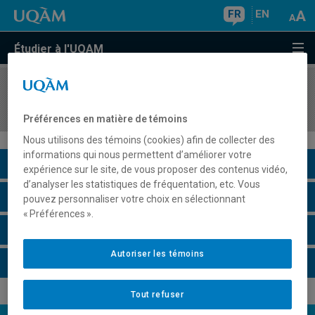
FR
EN
Étudier à l'UQAM
COURS
//
PSY8600
Stage de recherche
Préférences en matière de témoins
Nous utilisons des témoins (cookies) afin de collecter des
informations qui nous permettent d’améliorer votre
Description du cours
expérience sur le site, de vous proposer des contenus vidéo,
d’analyser les statistiques de fréquentation, etc. Vous
Horaire - Été 2026
pouvez personnaliser votre choix en sélectionnant
« Préférences ».
Horaire - Automne 2026
Autoriser les témoins
Horaire - Hiver 2027
Tout refuser