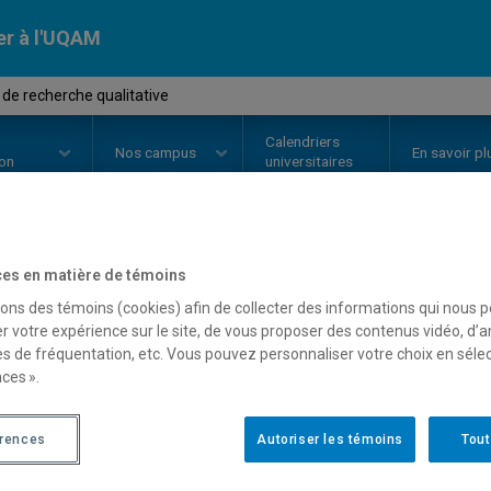
er à l'UQAM
 de recherche qualitative
Calendriers
Nos
campus
En savoir pl
ion
universitaires
es en matière de témoins
OURS
//
PSY9430
-
Atelier de rec
sons des témoins (cookies) afin de collecter des informations qui nous 
r votre expérience sur le site, de vous proposer des contenus vidéo, d’a
es de fréquentation, etc. Vous pouvez personnaliser votre choix en séle
Description
Horaire - Été 2026
Horaire
ces ».
érences
Autoriser les témoins
Tout