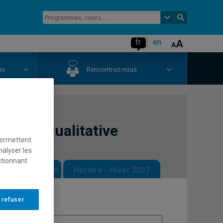
fr
en
us
Rencontrez-nous
herche qualitative
permettent
nalyser les
ctionnant
 - Automne 2026
Horaire - Hiver 2027
 refuser