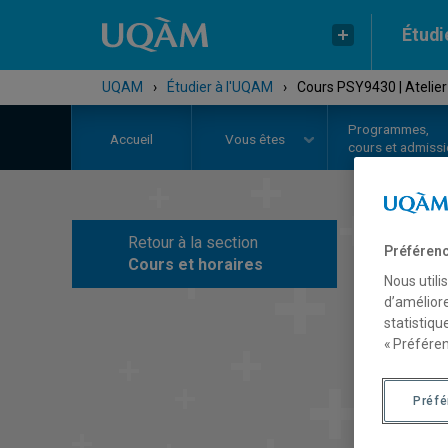
Étudi
UQAM
›
Étudier à l'UQAM
›
Cours PSY9430 | Atelier
Programmes,
Accueil
Vous êtes
cours et admiss
Retour à la section
Préférenc
C
Cours et horaires
Nous utili
d’améliore
statistiqu
« Préféren
Préf