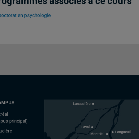
rogrammes associés à ce cours
Doctorat en psychologie
AMPUS
réal
pus principal)
udière