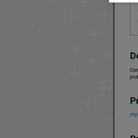
D
Con
pro
P
PSY