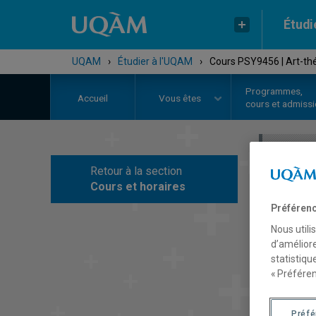
Étudi
UQAM
›
Étudier à l'UQAM
›
Cours PSY9456 | Art-thér
Programmes,
Accueil
Vous êtes
cours et admiss
Retour à la section
C
Cours et horaires
Préférenc
Nous utili
d’améliore
statistiqu
« Préféren
Préf