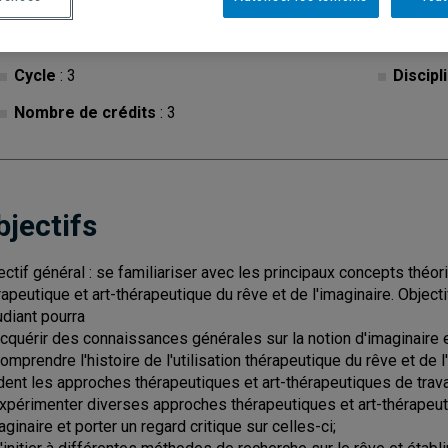
Cycle
: 3
Discipl
Nombre de crédits
: 3
bjectifs
ectif général : se familiariser avec les principaux concepts théori
rapeutique et art-thérapeutique du rêve et de l'imaginaire. Objectif
tudiant pourra
Acquérir des connaissances générales sur la notion d'imaginaire 
Comprendre l'histoire de l'utilisation thérapeutique du rêve et de l
dent les approches thérapeutiques et art-thérapeutiques de travail
Expérimenter diverses approches thérapeutiques et art-thérapeutiq
aginaire et porter un regard critique sur celles-ci;