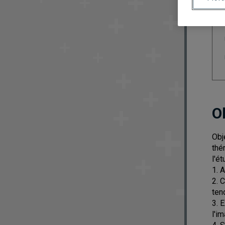
O
Obj
thé
l'é
1. 
2. 
ten
3. 
l'im