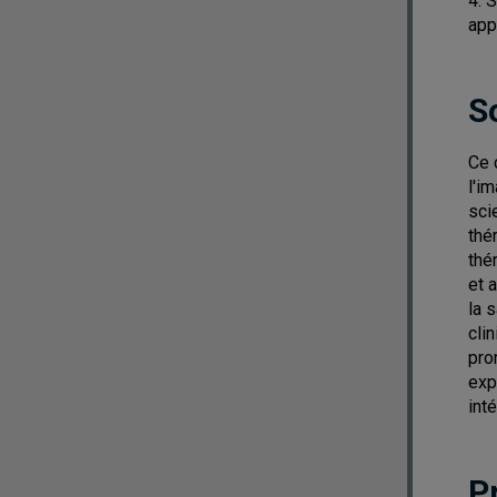
4. 
app
S
Ce 
l'i
sci
thé
thé
et 
la 
cli
pro
exp
int
P