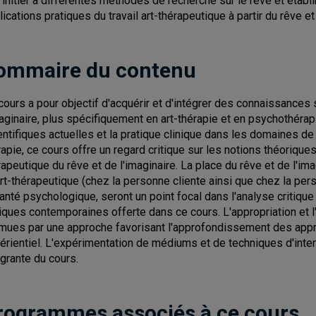
S'initier à différentes méthodes de recherche sur le rêve et établir
lications pratiques du travail art-thérapeutique à partir du rêve et
ommaire du contenu
cours a pour objectif d'acquérir et d'intégrer des connaissances s
maginaire, plus spécifiquement en art-thérapie et en psychothérapi
entifiques actuelles et la pratique clinique dans les domaines de
rapie, ce cours offre un regard critique sur les notions théoriques
rapeutique du rêve et de l'imaginaire. La place du rêve et de l'im
art-thérapeutique (chez la personne cliente ainsi que chez la pe
santé psychologique, seront un point focal dans l'analyse critiqu
niques contemporaines offerte dans ce cours. L'appropriation et 
mues par une approche favorisant l'approfondissement des appren
érientiel. L'expérimentation de médiums et de techniques d'inter
égrante du cours.
rogrammes associés à ce cours