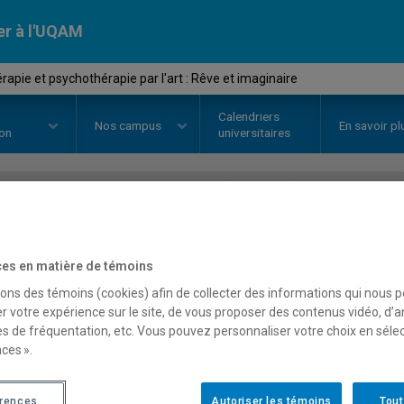
er à l'UQAM
apie et psychothérapie par l'art : Rêve et imaginaire
Calendriers
Nos
campus
En savoir pl
ion
universitaires
OURS
//
PSY9456
-
Art-thérapie 
es en matière de témoins
l'art : Rêve et imaginaire
sons des témoins (cookies) afin de collecter des informations qui nous 
r votre expérience sur le site, de vous proposer des contenus vidéo, d’a
es de fréquentation, etc. Vous pouvez personnaliser votre choix en séle
Description
Horaire - Été 2026
Horaire
ces ».
érences
Autoriser les témoins
Tout