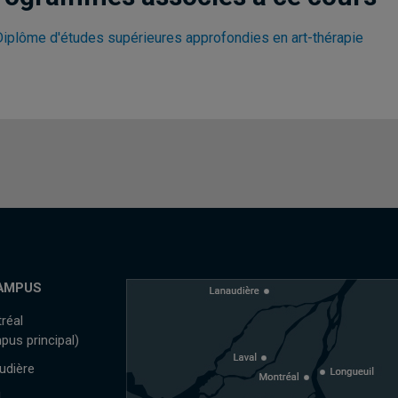
Diplôme d'études supérieures approfondies en art-thérapie
AMPUS
réal
pus principal)
udière
l