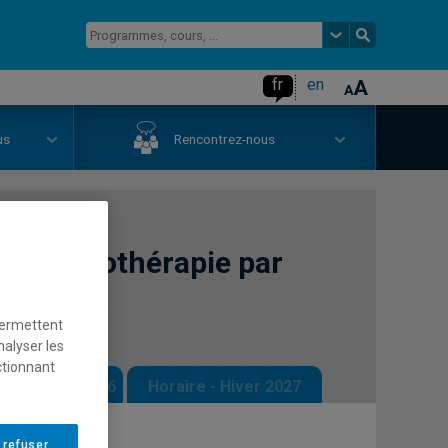
fr
en
us
Rencontrez-nous
et psychothérapie par
permettent
nalyser les
ctionnant
 - Automne 2026
Horaire - Hiver 2027
 refuser