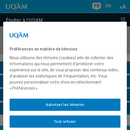
FR
EN
Étudier à l'UQAM
COURS
//
PSY9611
Perception, cognition et intelligence artificielle
Préférences en matière de témoins
Nous utilisons des témoins (cookies) afin de collecter des
informations qui nous permettent d’améliorer votre
Description du cours
expérience sur le site, de vous proposer des contenus vidéo,
d’analyser les statistiques de fréquentation, etc. Vous
Horaire - Été 2026
pouvez personnaliser votre choix en sélectionnant
« Préférences ».
Horaire - Automne 2026
Autoriser les témoins
Horaire - Hiver 2027
Tout refuser