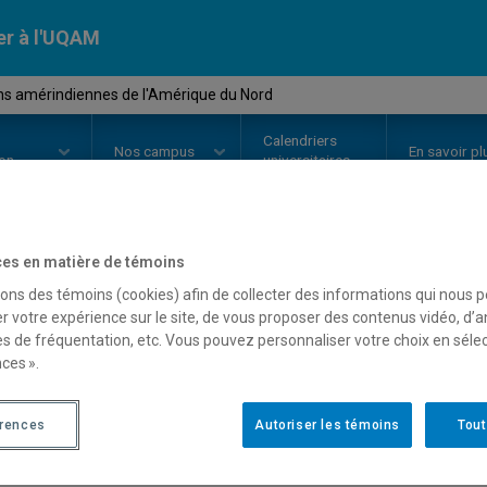
er à l'UQAM
ons amérindiennes de l'Amérique du Nord
Calendriers
Nos
campus
En savoir pl
ion
universitaires
es en matière de témoins
OURS
//
REL2203
-
Religions amé
sons des témoins (cookies) afin de collecter des informations qui nous 
r votre expérience sur le site, de vous proposer des contenus vidéo, d’a
l'Amérique du Nord
es de fréquentation, etc. Vous pouvez personnaliser votre choix en séle
ces ».
Description
Horaire - Été 2026
Horaire
érences
Autoriser les témoins
Tout