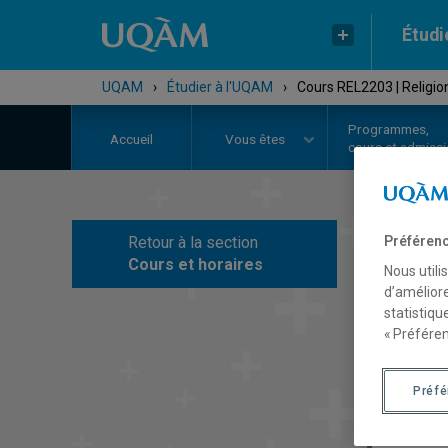
Étudi
UQAM
›
Étudier à l'UQAM
›
Cours REL2203 | Religi
Programmes,
Accueil
Vous êtes
cours et admiss
Retour à la section
Préférenc
C
Cours et horaires
Nous utili
d’améliore
statistiqu
« Préféren
Préf