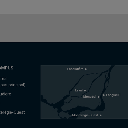
AMPUS
réal
pus principal)
udière
l
érégie-Ouest