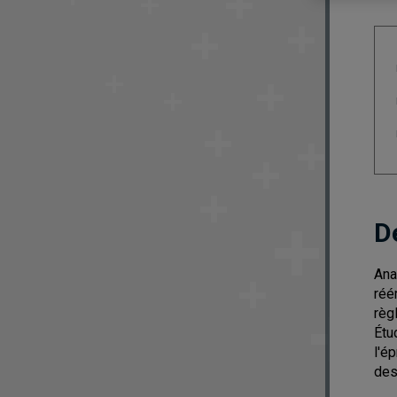
D
Ana
réé
règ
Étu
l'é
des